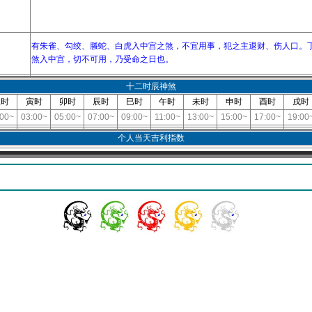
有朱雀、勾绞、螣蛇、白虎入中宫之煞，不宜用事，犯之主退财、伤人口。
煞入中宫，切不可用，乃受命之日也。
十二时辰神煞
丑时
寅时
卯时
辰时
巳时
午时
未时
申时
酉时
戌时
:00~
03:00~
05:00~
07:00~
09:00~
11:00~
13:00~
15:00~
17:00~
19:00
个人当天吉利指数