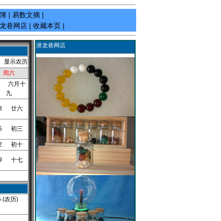
簿
|
易数文摘
|
龙巷网店
|
收藏本页
|
潜龙巷网店
显示农历
周六
1 六月十
九
08 廿六
15 初三
22 初十
29 十七
 (农历)