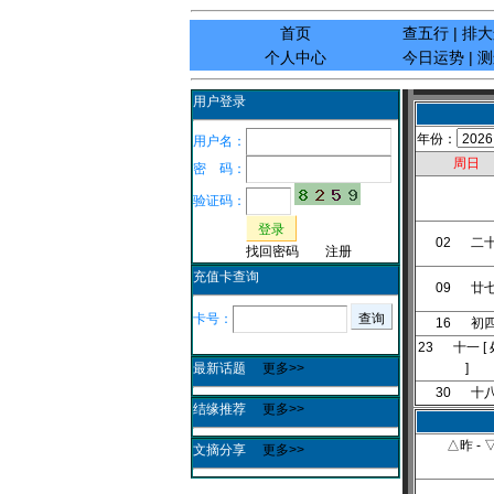
首页
查五行
|
排大
个人中心
今日运势
|
测
用户登录
年份：
用户名：
周日
密 码：
验证码：
登录
02 二
找回密码
注册
充值卡查询
09 廿
卡号：
查询
16 初
23 十一 [
最新话题
更多>>
]
30 十
结缘推荐
更多>>
△昨
-
文摘分享
更多>>