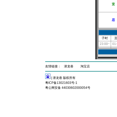
宜
忌
子时
23:00~
01
友情链接：
潜龙巷
淘宝店
| 潜龙巷 版权所有
粤ICP备13021603号-1
粤公网安备 44030602000054号