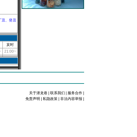
丁丑、癸丑
亥时
~
21:00~
关于潜龙巷
|
联系我们
|
服务合作
|
免责声明
|
私隐政策
|
非法内容举报
|