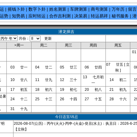
运
|
摇钱卜卦
|
数字卜卦
|
姓名测算
|
车牌测算
|
商号测算
|
万年历
|
留言
运势
|
知势易
|
应时转运
|
合作吉利测
|
决策易
|
转运易祥
|
秘书服务
|
潜
潜龙择吉
月份：
更新
>周一
周二
周三
周四
周五
0
07 廿五 [ 立
十
03 廿一
04 廿二
05 廿三
06 廿四
秋 ]
13 七月初
七
10 廿八
11 廿九
12 三十
14 初二
一
四
17 初五
18 初六
19 初七
20 初八
21 初九
 处暑
24 十二
25 十三
26 十四
27 十五
28 十六
八
31 十九
今日适宜/讳忌
▽明
2026-08-07(公历)：丙午(火火)-丙申-(火金)-癸丑(水土)：执丑日：2026-6-25
【立秋】